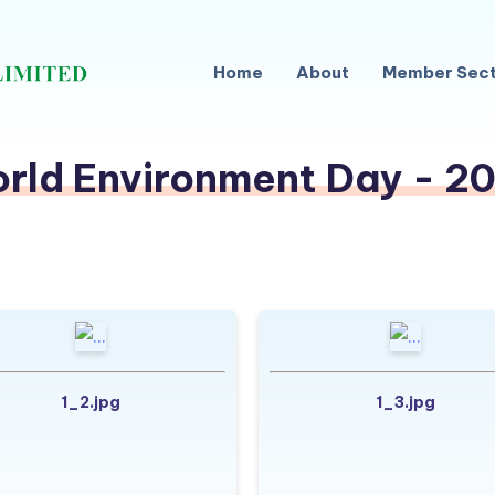
Home
About
Member Sect
rld Environment Day - 2
1_2.jpg
1_3.jpg